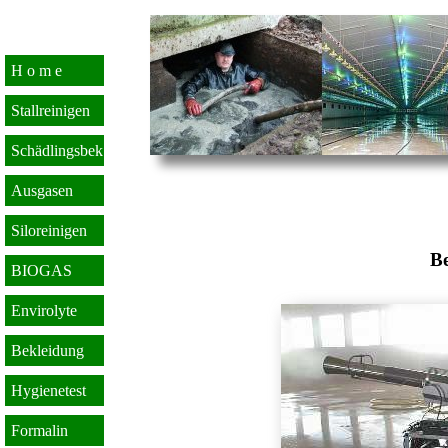
H o m e
Stallreinigen
Schädlingsbek
Ausgasen
Siloreinigen
B
BIOGAS
Envirolyte
Bekleidung
Hygienetest
Formalin