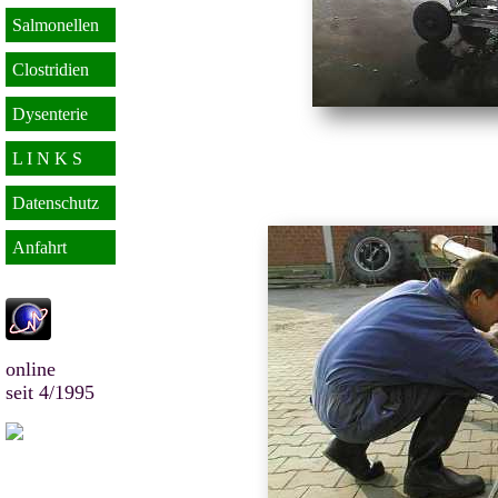
Salmonellen
Clostridien
Dysenterie
L I N K S
Datenschutz
Anfahrt
online
seit 4/1995